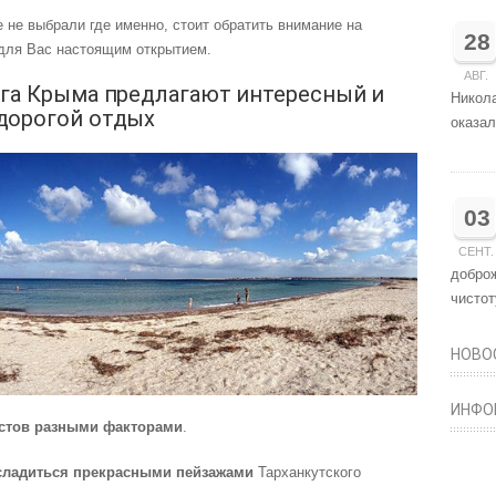
 не выбрали где именно, стоит обратить внимание на
28
 для Вас настоящим открытием.
АВГ.
ега Крыма предлагают интересный и
Никола
дорогой отдых
оказал
03
СЕНТ.
добро
чистот
НОВО
ИНФО
истов разными факторами
.
сладиться прекрасными пейзажами
Тарханкутского