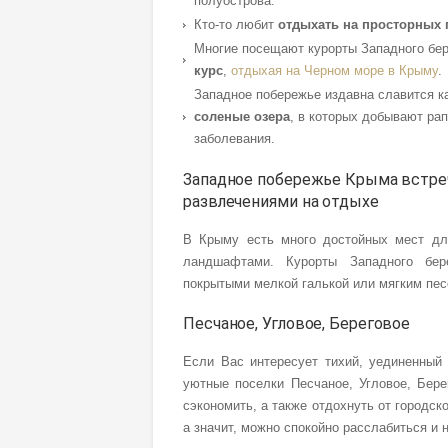
полуострова.
Кто-то любит
отдыхать на просторных 
Многие посещают курорты Западного бе
курс
,
отдыхая на Черном море в Крыму
.
Западное побережье издавна славится к
соленые озера
, в которых добывают рап
заболевания.
Западное побережье Крыма встре
развлечениями на отдыхе
В Крыму есть много достойных мест дл
ландшафтами. Курорты Западного бер
покрытыми мелкой галькой или мягким пе
Песчаное, Угловое, Береговое
Если Вас интересует тихий, уединенны
уютные поселки Песчаное, Угловое, Бере
сэкономить, а также отдохнуть от городс
а значит, можно спокойно расслабиться и