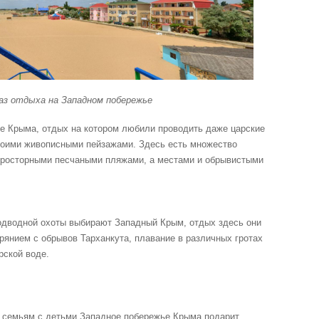
баз отдыха на Западном побережье
е Крыма, отдых на котором любили проводить даже царские
воими живописными пейзажами. Здесь есть множество
просторными песчаными пляжами, а местами и обрывистыми
одводной охоты выбирают Западный Крым, отдых здесь они
рянием с обрывов Тарханкута, плавание в различных гротах
рской воде.
 семьям с детьми Западное побережье Крыма подарит