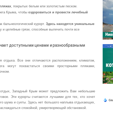
пляжах
, покрытых белым или золотистым песком.
рега Крыма, чтобы
оздоровиться и провести лечебный
ак бальнеологический курорт.
Здесь находятся уникальные
у и целебные грязи, способные вылечить почти все
чает доступными ценами и разнообразными
я отдыха. Все они отличаются расположением, климатом,
ега могут похвастаться своими просторными пляжами,
сочком.
й отдых, Западный Крым может предложить Вам небольшие
говое. Эти курорты считаются лучшими для тех, кто хочет
кого шума и суеты. Здесь нет большого наплыва отдыхающих,
 наслаждаться спокойной, умиротворяющей обстановкой.